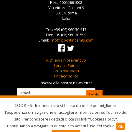
P.iva 10055661002
Via Vittore Ghillani 9
00134 Roma
Italia
Tel.: +39 (06) 960 30 417
Fax: +39 (06) 960 30 590
Email:
info@ippolitiricambi.com
Richiedi un preventivo
Service Points
Area riservata
Privacy policy
Inscrivi alla nostra newsletter
Dichiaro di aver letto e compreso l'informativa
sulla privacy per il trattamento dei dati personali
COOKIES
- In questo sito si fa uso di cookie per migliorare
e di esprimere il consenso all'utilizzo degli stessi
per le finalità espresse nella
privacy policy
l'esperienza di navigazione e raccogliere informazioni sull'utilizzo del
sito. Per conoscere i dettagli clicca sul link "Cookies Policy".
Continuando a navigare in questo sito accetti l'uso dei cookie.
Ok