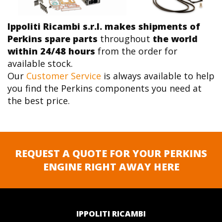
Ippoliti Ricambi s.r.l. makes shipments of
Perkins spare parts
throughout
the world
within 24/48 hours
from the order for
available stock.
Our
Customer Service
is always available to help
you find the Perkins components you need at
the best price.
REQUEST A QUOTE FOR YOUR PERKINS
ENGINE RIGHT AWAY HERE
IPPOLITI RICAMBI