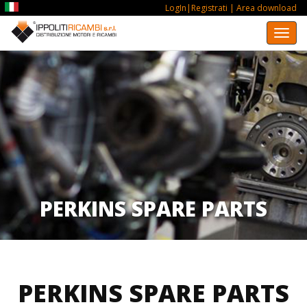
LogIn|Registrati
| Area download
Togg
navi
PERKINS SPARE PARTS
PERKINS SPARE PARTS